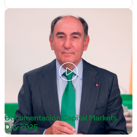
Ignacio S. Galán, presidente ejecutivo de Iberdrola, da las
Transcripción del
principales claves de nuestro plan inversor.
vídeo [PDF]
Documentación Capital Markets
Day 2025