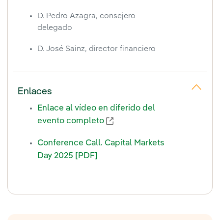
D. Pedro Azagra, consejero
delegado
Pausa café
11:00 /
10:00
D. José Sainz, director financiero
Gestión financiera
11:30 /
10:30
Enlaces
D. José Sainz
CFO, Director financiero
Enlace al vídeo en diferido del
evento completo
Conclusiones
12:00 /
11:00
Conference Call. Capital Markets
Day 2025 [PDF]
D. Ignacio S. Galán
Presidente ejecutivo
Q & A
12:15 /
11:15