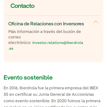
Contacto
Almuerzo
13:00 /
12:00
Oficina de Relaciones con Inversores
Más información a través del buzón de
correo
electrónico:
investor.relations@iberdrola
Inside the grid:
Análisis en profundidad de las
.es
Redes
Sesión EE. UU.
14:00 /
13:00
Evento sostenible
Sesión Reino Unido
14:40 /
13:40
En 2016, Iberdrola fue la primera empresa del IBEX
35 en certificar su Junta General de Accionistas
como evento sostenible. En 2020 fuimos la primera
Q & A
15:20 /
14:20