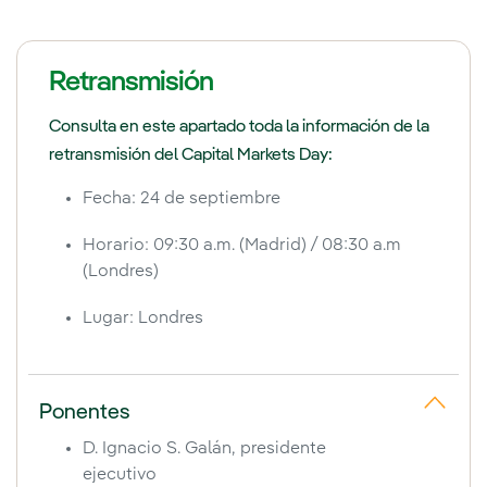
Madrid /
Londres
Registro
09:00 /
08:00
Retransmisión
Consulta en este apartado toda la información de la
Actualización del Plan
retransmisión del Capital Markets Day:
Estratégico
09:30 /
08:30
Fecha: 24 de septiembre
D. Ignacio S. Galán
Horario: 09:30 a.m. (Madrid) / 08:30 a.m
Presidente ejecutivo
(Londres)
Lugar: Londres
Posicionamiento de los
negocios
10:15 /
09:15
Ponentes
D. Pedro Azagra
D. Ignacio S. Galán, presidente
CEO, Consejero delegado
ejecutivo