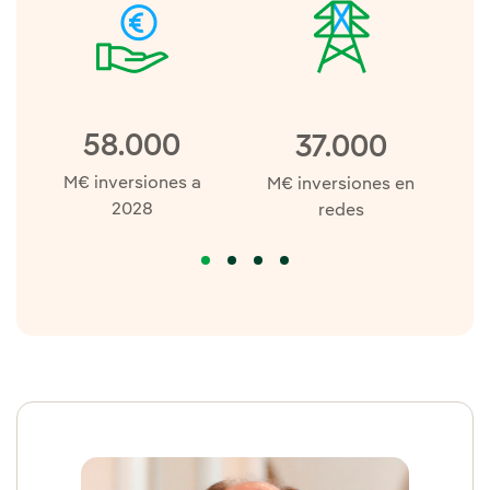
58.000
37.000
M€ inversiones a
M
M€ inversiones en
2028
redes