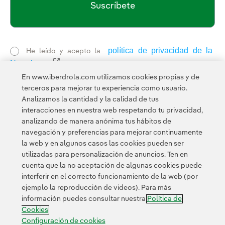
Suscríbete
política de privacidad de la
He leído y acepto la
Newsletter
Enlace externo, se abre en ventana nueva.
Esta página está protegida por reCAPTCHA y se aplican la
En www.iberdrola.com utilizamos cookies propias y de
Política de privacidad
Términos de servicio
y los
de
terceros para mejorar tu experiencia como usuario.
Google.
Analizamos la cantidad y la calidad de tus
interacciones en nuestra web respetando tu privacidad,
analizando de manera anónima tus hábitos de
navegación y preferencias para mejorar continuamente
la web y en algunos casos las cookies pueden ser
utilizadas para personalización de anuncios. Ten en
cuenta que la no aceptación de algunas cookies puede
Contacta
Clientes
Política de Privacidad
Información legal
interferir en el correcto funcionamiento de la web (por
Transparencia en el uso de la IA
Política de cookies
ejemplo la reproducción de videos). Para más
información puedes consultar nuestra
Política de
Configuración de cookies
Accesibilidad
Canal de denuncias
Cookies
Configuración de cookies