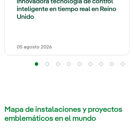
innovadora tecnología de control
inteligente en tiempo real en Reino
Unido
05 agosto 2026
Navegación
Navegación
Navegación
Navegación
Navegación
Navegación
Navegaci
Nav
Mapa de instalaciones y proyectos
emblemáticos en el mundo