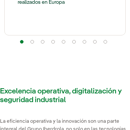
realizados en Europa
Navegación
Navegación
Navegación
Navegación
Navegación
Navegación
Navegación
Navegació
Naveg
Excelencia operativa, digitalización y
seguridad industrial
La eficiencia operativa y la innovación son una parte
integral del Grupo Iberdrola, no solo en las tecnologías