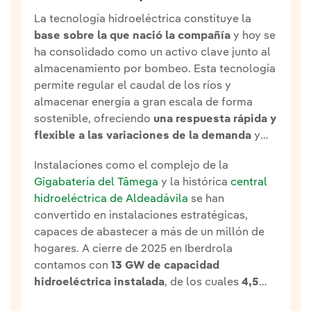
La tecnología hidroeléctrica constituye la
base sobre la que nació la compañía
y hoy se
ha consolidado como un activo clave junto al
almacenamiento por bombeo. Esta tecnología
permite regular el caudal de los ríos y
almacenar energía a gran escala de forma
sostenible, ofreciendo
una respuesta rápida y
flexible a las variaciones de la demanda
y
sirviendo de
respaldo para el desarrollo de
Instalaciones como el complejo de la
otras energías renovables
.
Gigabatería del Tâmega
y la histórica
central
hidroeléctrica de Aldeadávila
se han
convertido en instalaciones estratégicas,
capaces de abastecer a más de un millón de
hogares. A cierre de 2025 en Iberdrola
contamos con
13 GW de capacidad
hidroeléctrica instalada
, de los cuales
4,5
GW corresponden a sistemas de bombeo
.