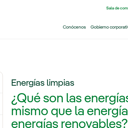
Pasar al contenido principal
Sala de com
Conócenos
Gobierno corporati
Energías limpias
ternar el submenú para Cambio climático
¿Qué son las energías
ernar el submenú para Biodiversidad
mismo que la energía 
energías renovables?