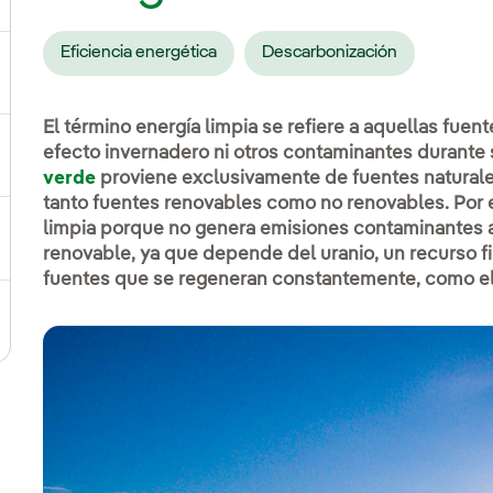
Eficiencia energética
Descarbonización
ternar el submenú para Compromiso social
El término energía limpia se refiere a aquellas fue
efecto invernadero ni otros contaminantes durante
ernar el submenú para Cadena de valor sostenible
verde
proviene exclusivamente de fuentes naturales
tanto fuentes renovables como no renovables. Por 
limpia porque no genera emisiones contaminantes al
ernar el submenú para Gestión de sostenibilidad
renovable, ya que depende del uranio, un recurso fi
fuentes que se regeneran constantemente, como el s