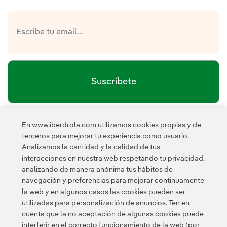
Suscríbete
En www.iberdrola.com utilizamos cookies propias y de
política de privacidad de la
He leído y acepto la
terceros para mejorar tu experiencia como usuario.
Newsletter
Enlace externo, se abre en ventana nueva.
Analizamos la cantidad y la calidad de tus
Esta página está protegida por reCAPTCHA y se aplican la
interacciones en nuestra web respetando tu privacidad,
Política de privacidad
Términos de servicio
y los
de Googl
analizando de manera anónima tus hábitos de
navegación y preferencias para mejorar continuamente
la web y en algunos casos las cookies pueden ser
utilizadas para personalización de anuncios. Ten en
cuenta que la no aceptación de algunas cookies puede
interferir en el correcto funcionamiento de la web (por