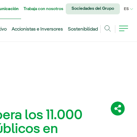
Sociedades del Grupo
unicación
Trabaja con nosotros
IDI
ES
tivo
Accionistas e Inversores
Sostenibilidad
Buscar
era los 11.000
Comparti
úblicos en