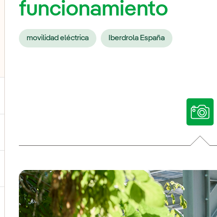
funcionamiento
movilidad eléctrica
Iberdrola España
ternar el submenú para Nuestras voces
ternar el submenú para Multimedia
ternar el submenú para Redes sociales