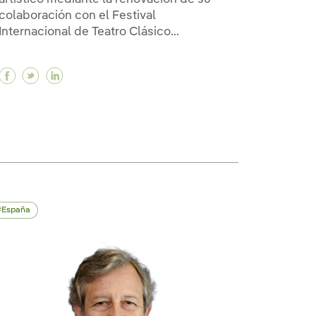
colaboración con el Festival
Internacional de Teatro Clásico...
Facebook Iberdrola reafirma su apuesta por la cult
Twitter Iberdrola reafirma su apuesta por la cu
Linkedin Iberdrola reafirma su apuesta por 
en entornos vulnerables a través de la Fundación Ibe
EM en entornos vulnerables a través de la Fundación Ib
to STEM en entornos vulnerables a través de la Fundac
España