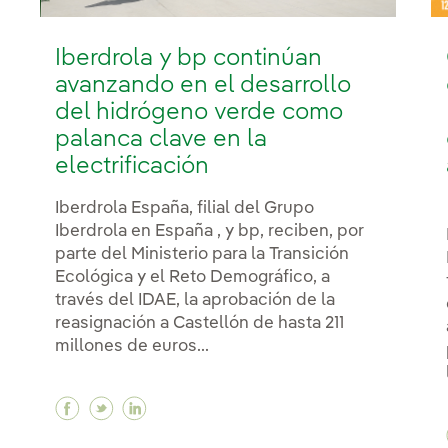
Iberdrola y bp continúan
avanzando en el desarrollo
del hidrógeno verde como
palanca clave en la
electrificación
Iberdrola España, filial del Grupo
Iberdrola en España , y bp, reciben, por
parte del Ministerio para la Transición
Ecológica y el Reto Demográfico, a
través del IDAE, la aprobación de la
reasignación a Castellón de hasta 211
millones de euros...
Facebook Iberdrola y bp continúan avanzando
Twitter Iberdrola y bp continúan avanza
Linkedin Iberdrola y bp continúan a