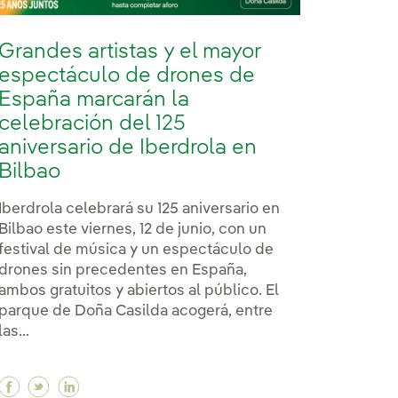
Grandes artistas y el mayor
espectáculo de drones de
España marcarán la
celebración del 125
aniversario de Iberdrola en
Bilbao
Iberdrola celebrará su 125 aniversario en
Bilbao este viernes, 12 de junio, con un
festival de música y un espectáculo de
drones sin precedentes en España,
ambos gratuitos y abiertos al público. El
parque de Doña Casilda acogerá, entre
las...
 en el desarrollo del hidrógeno verde como palanca c
ndo en el desarrollo del hidrógeno verde como palanca 
vanzando en el desarrollo del hidrógeno verde como pal
Facebook Grandes artistas y el mayor espectáculo 
Twitter Grandes artistas y el mayor espectácul
Linkedin Grandes artistas y el mayor espec