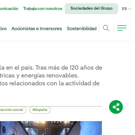
Sociedades del Grupo
unicación
Trabaja con nosotros
IDI
ES
tivo
Accionistas e Inversores
Sostenibilidad
Buscar
ola en el país. Tras más de 120 años de
tricas y energías renovables.
tos relacionados con la actividad de
Comparti
acción social
España