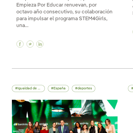
Empieza Por Educar renuevan, por
octavo año consecutivo, su colaboración
para impulsar el programa STEM4Girls,
una...
Facebook Iberdrola impulsa el talento STEM 
Twitter Iberdrola impulsa el talento ST
Linkedin Iberdrola impulsa el talen
Igualdad de oportunidades
España
deportes