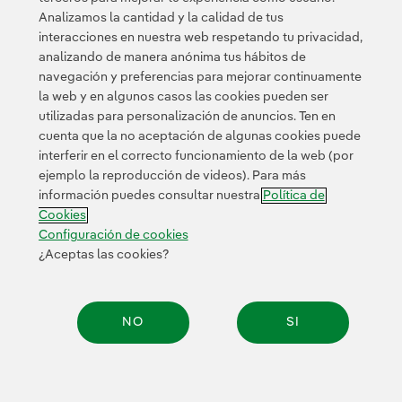
Analizamos la cantidad y la calidad de tus
interacciones en nuestra web respetando tu privacidad,
analizando de manera anónima tus hábitos de
navegación y preferencias para mejorar continuamente
la web y en algunos casos las cookies pueden ser
utilizadas para personalización de anuncios. Ten en
cuenta que la no aceptación de algunas cookies puede
Contacta
Clientes
Política de Privacidad
Información legal
interferir en el correcto funcionamiento de la web (por
Transparencia en el uso de la IA
Política de cookies
ejemplo la reproducción de videos). Para más
información puedes consultar nuestra
Política de
Configuración de cookies
Accesibilidad
Canal de denuncias
Cookies
Configuración de cookies
¿Aceptas las cookies?
© 2026 Iberdrola, S.A. Reservados todos los derechos.
NO
SI
Compar