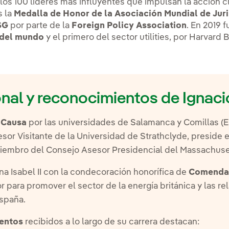
los 100 líderes más influyentes que impulsan la acción c
s la
Medalla de Honor de la Asociación Mundial de Juri
SG
por parte de la
Foreign Policy Association
. En 2019 
 del mundo
y el primero del sector utilities, por Harvard
onal y reconocimientos de Ignaci
 Causa
por las universidades de Salamanca y Comillas (
esor Visitante de la Universidad de Strathclyde, preside e
embro del Consejo Asesor Presidencial del Massachusett
ina Isabel II con la condecoración honorífica de
Comendad
r para promover el sector de la energía británica y las r
España.
entos
recibidos a lo largo de su carrera destacan: