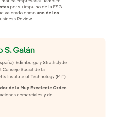
limática empresarial. También
stas
por su impulso de la ESG
fue valorado como
uno de los
 Business Review.
o S. Galán
España), Edimburgo y Strathclyde
l Consejo Social de la
s Institute of Technology (MIT).
or de la Muy Excelente Orden
elaciones comerciales y de