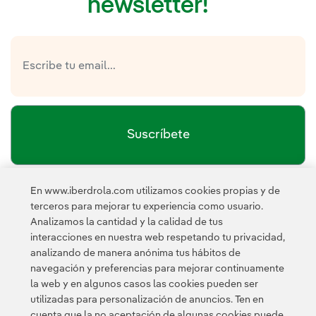
newsletter!
Suscríbete
En www.iberdrola.com utilizamos cookies propias y de
política de privacidad de la
He leído y acepto la
terceros para mejorar tu experiencia como usuario.
Newsletter
Enlace externo, se abre en ventana nueva.
Analizamos la cantidad y la calidad de tus
Esta página está protegida por reCAPTCHA y se aplican la
interacciones en nuestra web respetando tu privacidad,
Política de privacidad
Términos de servicio
y los
de Googl
analizando de manera anónima tus hábitos de
navegación y preferencias para mejorar continuamente
la web y en algunos casos las cookies pueden ser
utilizadas para personalización de anuncios. Ten en
cuenta que la no aceptación de algunas cookies puede