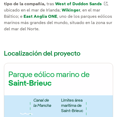
tipo de la compañía,
tras
West of Duddon Sands
Enla
,
ubicado en el mar de Irlanda;
Wikinger
, en el mar
Báltico; e
East Anglia ONE
, uno de los parques eólicos
marinos más grandes del mundo, situado en la zona sur
del mar del Norte.
Localización del proyecto
Parque eólico marino de
Saint-Brieuc
Canal de
Límites área
la Mancha
marítima de
Saint-Brieuc