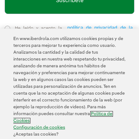
Suscríbete
política de privacidad de la
He leído y acepto la
Newsletter
Enlace externo, se abre en ventana nueva.
En www.iberdrola.com utilizamos cookies propias y de
Esta página está protegida por reCAPTCHA y se aplican la
terceros para mejorar tu experiencia como usuario.
Política de privacidad
Términos de servicio
y los
de Googl
Analizamos la cantidad y la calidad de tus
interacciones en nuestra web respetando tu privacidad,
analizando de manera anónima tus hábitos de
navegación y preferencias para mejorar continuamente
la web y en algunos casos las cookies pueden ser
utilizadas para personalización de anuncios. Ten en
cuenta que la no aceptación de algunas cookies puede
Contacta
Clientes
Política de Privacidad
Información legal
interferir en el correcto funcionamiento de la web (por
Transparencia en el uso de la IA
Política de cookies
ejemplo la reproducción de videos). Para más
información puedes consultar nuestra
Política de
Configuración de cookies
Accesibilidad
Canal de denuncias
Cookies
Configuración de cookies
¿Aceptas las cookies?
© 2026 Iberdrola, S.A. Reservados todos los derechos.