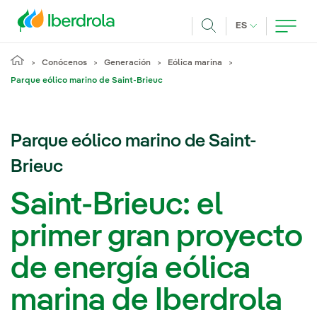
Pasar al contenido principal
IDIOMA ACTUA
ES
Buscar
Conócenos
Generación
Eólica marina
Parque eólico marino de Saint-Brieuc
Parque eólico marino de Saint-
Brieuc
Saint-Brieuc: el
primer gran proyecto
de energía eólica
marina de Iberdrola