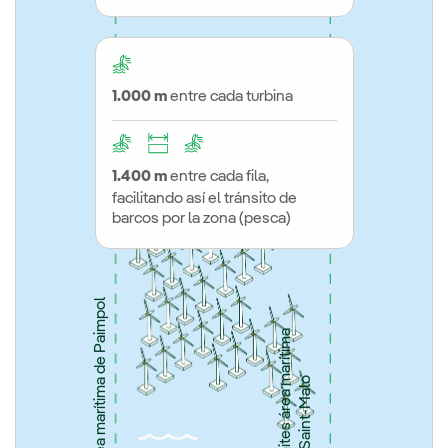
1.000 m
entre cada turbina
1.400 m
entre cada fila,
facilitando así el tránsito de
barcos por la zona (pesca)
Límites área marítima de Paimpol
L
í
m
i
t
e
s
á
r
e
a
a
r
í
t
i
m
a
d
e
S
a
i
n
t
-
M
a
l
m
o