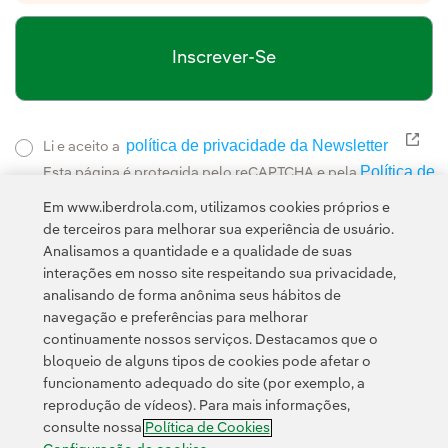
Inscrever-Se
política de privacidade da Newsletter
Link
Li e aceito a
Política de
Esta página é protegida pelo reCAPTCHA e pela
Privacidade
Termos de Serviço do Google
e pela
.
Em www.iberdrola.com, utilizamos cookies próprios e
de terceiros para melhorar sua experiência de usuário.
Analisamos a quantidade e a qualidade de suas
interações em nosso site respeitando sua privacidade,
analisando de forma anônima seus hábitos de
navegação e preferências para melhorar
continuamente nossos serviços. Destacamos que o
Contato
Clientes
Política de Privacidade
Informação legal
bloqueio de alguns tipos de cookies pode afetar o
Política de cookies
Configuração de cookies
Acessibilidade
funcionamento adequado do site (por exemplo, a
reprodução de vídeos). Para mais informações,
Canal de denúncias
consulte nossa
Política de Cookies