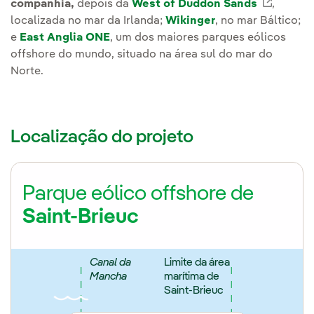
companhia,
depois da
West of Duddon Sands
Link ex
,
localizada no mar da Irlanda;
Wikinger
, no mar Báltico;
e
East Anglia ONE
, um dos maiores parques eólicos
offshore do mundo, situado na área sul do mar do
Norte.
Localização do projeto
Parque eólico offshore de
Saint-Brieuc
Canal da
Limite da área
Mancha
marítima de
Saint-Brieuc