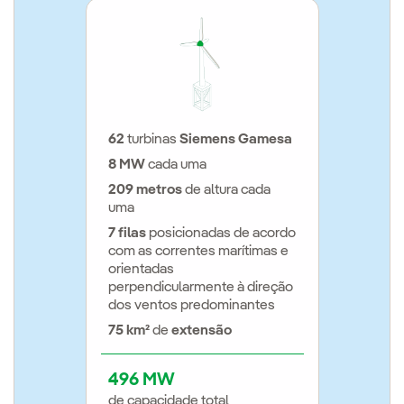
62
turbinas
Siemens Gamesa
8 MW
cada uma
209 metros
de altura cada
uma
7 filas
posicionadas de acordo
com as correntes marítimas e
orientadas
perpendicularmente à direção
dos ventos predominantes
75 km²
de
extensão
496 MW
de capacidade total