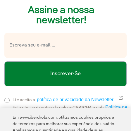
Assine a nossa
newsletter!
Inscrever-Se
política de privacidade da Newsletter
Link
Li e aceito a
Política de
Esta página é protegida pelo reCAPTCHA e pela
Privacidade
Termos de Serviço do Google
e pela
.
Em www.iberdrola.com, utilizamos cookies próprios e
de terceiros para melhorar sua experiência de usuário.
Analisamos a quantidade e a qualidade de suas