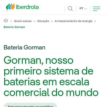
Pasar al contenido principal
IDIOMA ATUAL
PT
Achar
Quem somos
Geração
Armazenamento de energia
Bateria Gorman
Bateria Gorman
Gorman, nosso
primeiro sistema de
baterias em escala
comercial do mundo