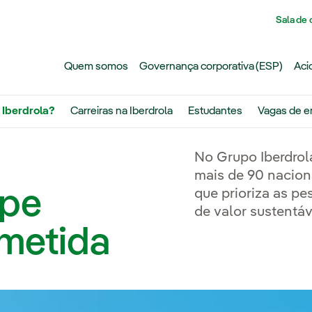
Pasar al contenido principal
Sala de
Quem somos
Governança corporativa (ESP)
Aci
 Iberdrola?
Carreiras na Iberdrola
Estudantes
Vagas de 
No Grupo Iberdrol
mais de 90 nacio
ipe
que prioriza as p
de valor sustentáv
metida