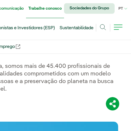
Sociedades do Grupo
 comunicação
Trabalhe conosco
IDI
PT
onistas e Investidores (ESP)
Sustentabilidade
Achar
emprego
Link externo, abra em uma nova aba.
a, somos mais de 45.400 profissionais de
nalidades comprometidos com um modelo
essoas e a preservação do planeta na busca
el.
Compartil