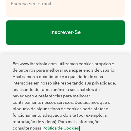
Inscrever-Se
política de privacidade da Newsletter
Link 
Li e aceito a
Em www.iberdrola.com, utilizamos cookies próprios e
Política de
Esta página é protegida pelo reCAPTCHA e pela
de terceiros para melhorar sua experiência de usuário.
Privacidade
Termos de Serviço do Google
e pela
.
Analisamos a quantidade e a qualidade de suas
interações em nosso site respeitando sua privacidade,
analisando de forma anônima seus hábitos de
navegação e preferências para melhorar
continuamente nossos serviços. Destacamos que o
bloqueio de alguns tipos de cookies pode afetar o
funcionamento adequado do site (por exemplo, a
Contato
Clientes
Política de Privacidade
Informação legal
reprodução de vídeos). Para mais informações,
Transparência no uso da IA
Política de cookies
Configuração de cookies
consulte nossa
Política de Cookies