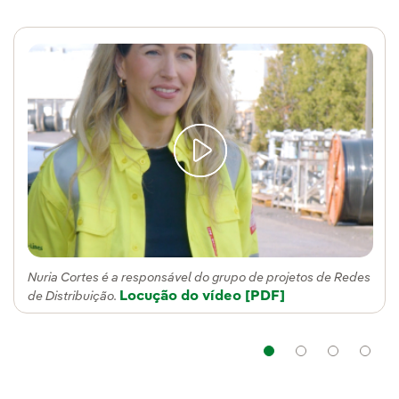
Nuria Cortes é a responsável do grupo de projetos de Redes
Locução do vídeo
Link externo, abra em
[PDF]
de Distribuição.
Navegação
Navegaç
Nav