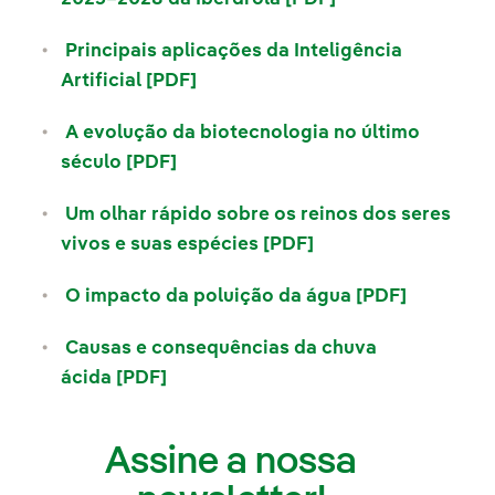
Principais aplicações da Inteligência
Link externo, abra em uma nova
Artificial [PDF]
Link externo, abra em uma nova a
A evolução da biotecnologia no último
Link externo, abra em uma nova a
século [PDF]
Link externo, abra em uma nova aba
Um olhar rápido sobre os reinos dos seres
Link externo, abra
vivos e suas espécies [PDF]
Link externo, abra 
Link ext
O impacto da poluição da água [PDF]
Link exte
Causas e consequências da chuva
Link externo, abra em uma nova ab
ácida [PDF]
Link externo, abra em uma nova aba.
Assine a nossa