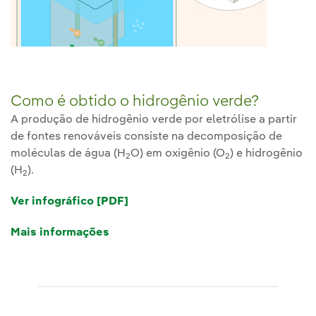
Como é obtido o hidrogênio verde?
A produção de hidrogênio verde por eletrólise a partir
de fontes renováveis consiste na decomposição de
moléculas de água (H
O) em oxigênio (O
) e hidrogênio
2
2
(H
).
2
Ver infográfico [PDF]
Link externo, abra em uma nova a
Mais informações