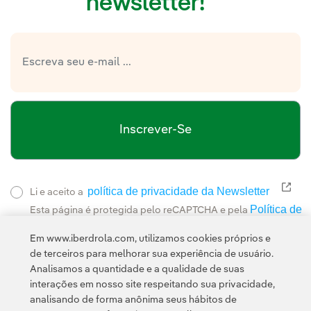
newsletter!
Inscrever-Se
política de privacidade da Newsletter
Link
Li e aceito a
Política de
Esta página é protegida pelo reCAPTCHA e pela
Privacidade
Termos de Serviço do Google
e pela
.
Em www.iberdrola.com, utilizamos cookies próprios e
de terceiros para melhorar sua experiência de usuário.
Analisamos a quantidade e a qualidade de suas
interações em nosso site respeitando sua privacidade,
analisando de forma anônima seus hábitos de