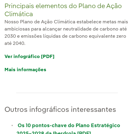
Principais elementos do Plano de Ação
Climática
Nosso Plano de Ação Climática estabelece metas mais
ambiciosas para alcançar neutralidade de carbono até
2030 e emissões líquidas de carbono equivalente zero
até 2040.
Ver infográfico [PDF]
Link externo, abra em uma nova a
Mais informações
Outros infográficos interessantes
Os 10 pontos-chave do Plano Estratégico
Link externo, ab
2025–2028 da Iberdrola [PDF]
Link externo, abr