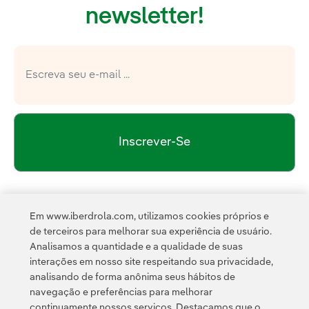
newsletter!
Inscrever-Se
política de privacidade da Newsletter
Link 
Li e aceito a
Em www.iberdrola.com, utilizamos cookies próprios e
Política de
Esta página é protegida pelo reCAPTCHA e pela
de terceiros para melhorar sua experiência de usuário.
Privacidade
Termos de Serviço do Google
e pela
.
Analisamos a quantidade e a qualidade de suas
interações em nosso site respeitando sua privacidade,
analisando de forma anônima seus hábitos de
navegação e preferências para melhorar
continuamente nossos serviços. Destacamos que o