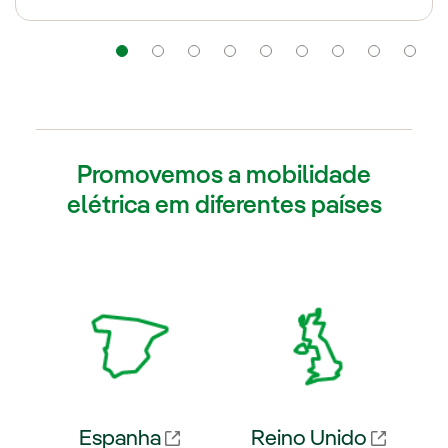
Navegação
Navegação
Navegação
Navegação
Navegação
Navegação
Navegaç
Nav
Promovemos a mobilidade
elétrica em diferentes países
Espanha
Reino Unido