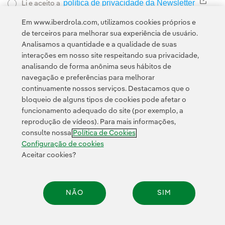
política de privacidade da Newsletter
Link 
Li e aceito a
Política de
Esta página é protegida pelo reCAPTCHA e pela
Em www.iberdrola.com, utilizamos cookies próprios e
Privacidade
Termos de Serviço do Google
e pela
.
de terceiros para melhorar sua experiência de usuário.
Analisamos a quantidade e a qualidade de suas
interações em nosso site respeitando sua privacidade,
analisando de forma anônima seus hábitos de
navegação e preferências para melhorar
continuamente nossos serviços. Destacamos que o
bloqueio de alguns tipos de cookies pode afetar o
funcionamento adequado do site (por exemplo, a
Contato
Clientes
Política de Privacidade
Informação legal
reprodução de vídeos). Para mais informações,
Política de cookies
Configuração de cookies
Acessibilidade
consulte nossa
Política de Cookies
Canal de denúncias
Configuração de cookies
Aceitar cookies?
© 2026 Iberdrola, S.A. Todos os direitos reservados.
NÃO
SIM
Compar