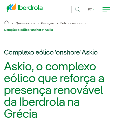
Pasar al contenido principal
IDIOMA ATUAL
PT
Achar
Quem somos
Geração
Eólica onshore
Complexo eólico 'onshore' Askio
Complexo eólico 'onshore' Askio
Askio, o complexo
eólico que reforça a
presença renovável
da Iberdrola na
Grécia