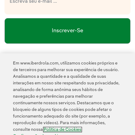
Inscrever-Se
política de privacidade da Newsletter
Link
Li e aceito a
Em www.iberdrola.com, utilizamos cookies próprios e
Política de
Esta página é protegida pelo reCAPTCHA e pela
de terceiros para melhorar sua experiência de usuário.
Privacidade
Termos de Serviço do Google
e pela
.
Analisamos a quantidade e a qualidade de suas
interações em nosso site respeitando sua privacidade,
analisando de forma anônima seus hábitos de
navegação e preferências para melhorar
continuamente nossos serviços. Destacamos que o
bloqueio de alguns tipos de cookies pode afetar o
funcionamento adequado do site (por exemplo, a
Contato
Clientes
Política de Privacidade
Informação legal
reprodução de vídeos). Para mais informações,
Transparência no uso da IA
Política de cookies
Configuração de cookies
consulte nossa
Política de Cookies