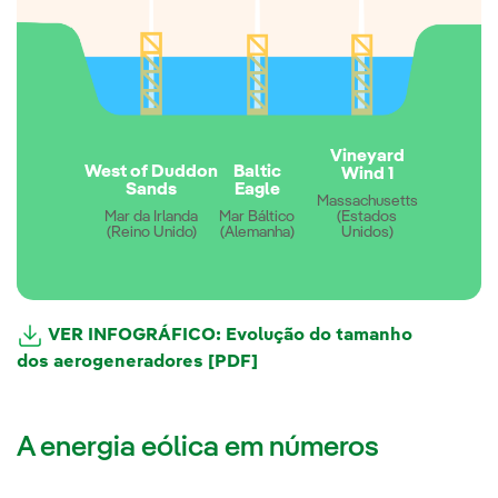
Vineyard
West of Duddon
Baltic
Wind 1
Sands
Eagle
Massachusetts
Mar da Irlanda
Mar Báltico
(Estados
(Reino Unido)
(Alemanha)
Unidos)
VER INFOGRÁFICO: Evolução do tamanho
dos aerogeneradores [PDF]
A energia eólica em números