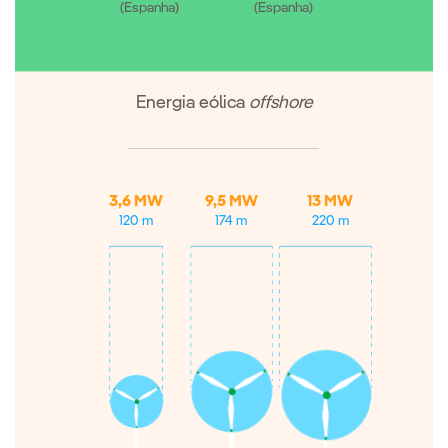
(Espanha)
(Espanha)
Energia eólica
offshore
3,6 MW
9,5 MW
13 MW
120 m
174 m
220 m