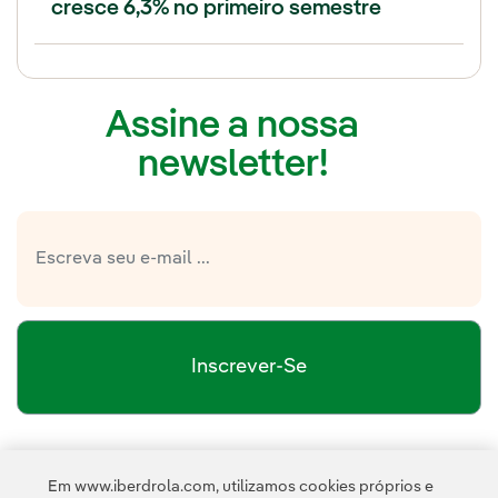
cresce 6,3% no primeiro semestre
Assine a nossa
newsletter!
Inscrever-Se
política de privacidade da Newsletter
Link
Li e aceito a
Em www.iberdrola.com, utilizamos cookies próprios e
Política de
Esta página é protegida pelo reCAPTCHA e pela