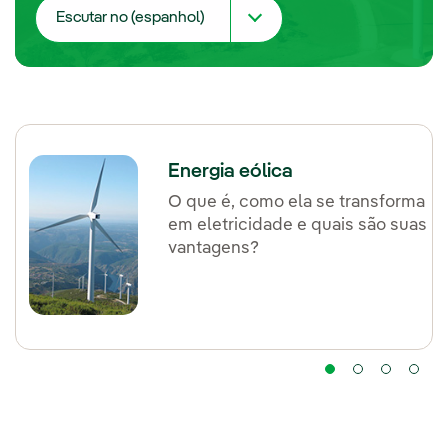
Escutar no (espanhol)
Spotify
>
Youtube
iVoox
Energia eólica
O que é, como ela se transforma
Apple Podcast
em eletricidade e quais são suas
vantagens?
Spreaker
Deezer