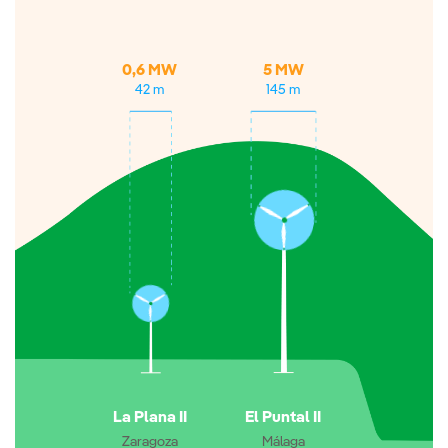
0,6 MW
5 MW
42 m
145 m
La Plana II
El Puntal II
Zaragoza
Málaga