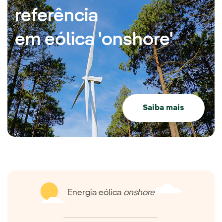
referência
em eólica 'onshore'
Saiba mais
Energia eólica
onshore