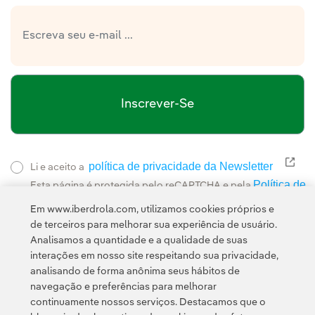
Inscrever-Se
política de privacidade da Newsletter
Link
Li e aceito a
Política de
Esta página é protegida pelo reCAPTCHA e pela
Privacidade
Termos de Serviço do Google
e pela
.
Em www.iberdrola.com, utilizamos cookies próprios e
de terceiros para melhorar sua experiência de usuário.
Analisamos a quantidade e a qualidade de suas
interações em nosso site respeitando sua privacidade,
analisando de forma anônima seus hábitos de
navegação e preferências para melhorar
continuamente nossos serviços. Destacamos que o
Contato
Clientes
Política de Privacidade
Informação legal