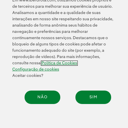
Em www.iberdrola.com, utilizamos cookies próprios e
A Iberdrola criou a Comunidade Digital Iberdrola, onde
de terceiros para melhorar sua experiência de usuário.
compartilha com centros educacionais diversas
Analisamos a quantidade e a qualidade de suas
instalações virtuais que aproximam os jovens do setor
interações em nosso site respeitando sua privacidade,
energético e do mundo do trabalho.
analisando de forma anônima seus hábitos de
navegação e preferências para melhorar
Por que nos escolher?
continuamente nossos serviços. Destacamos que o
bloqueio de alguns tipos de cookies pode afetar o
funcionamento adequado do site (por exemplo, a
reprodução de vídeos). Para mais informações,
consulte nossa
Política de Cookies
Configuração de cookies
Aceitar cookies?
NÃO
SIM
Conciliação e
Diversidade e
igualdade
inclusão
Compar