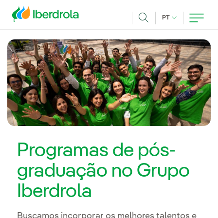
Pasar al contenido principal
IDIOMA ATUAL
PT
Achar
Programas de pós-
graduação no Grupo
Iberdrola
Buscamos incorporar os melhores talentos e