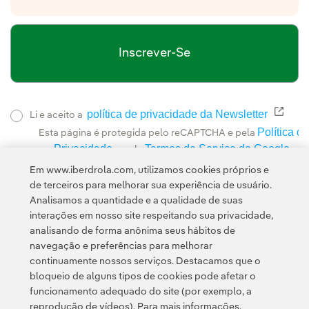
Inscrever-Se
política de privacidade da Newsletter
Link 
Li e aceito a
Política de
Esta página é protegida pelo reCAPTCHA e pela
Privacidade
Termos de Serviço do Google
e pela
.
Em www.iberdrola.com, utilizamos cookies próprios e
de terceiros para melhorar sua experiência de usuário.
Analisamos a quantidade e a qualidade de suas
interações em nosso site respeitando sua privacidade,
analisando de forma anônima seus hábitos de
navegação e preferências para melhorar
continuamente nossos serviços. Destacamos que o
Contato
Clientes
Política de Privacidade
Informação legal
bloqueio de alguns tipos de cookies pode afetar o
Transparência no uso da IA
Política de cookies
Configuração de cookies
funcionamento adequado do site (por exemplo, a
reprodução de vídeos). Para mais informações,
Acessibilidade
Canal de denúncias