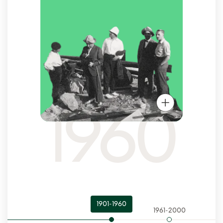
1960
1901-1960
1961-2000
200