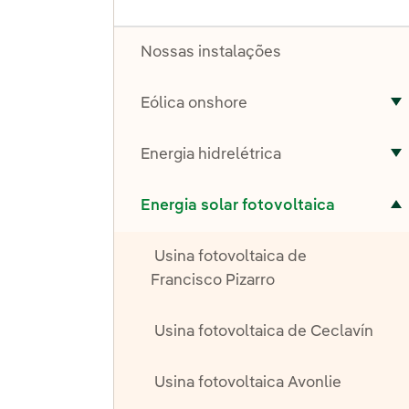
Nossas instalações
Eólica onshore
A
Energia hidrelétrica
A
Alternar submenu de Energia solar fotovoltaica
Energia solar fotovoltaica
Usina fotovoltaica de
Francisco Pizarro
Usina fotovoltaica de Ceclavín
Usina fotovoltaica Avonlie