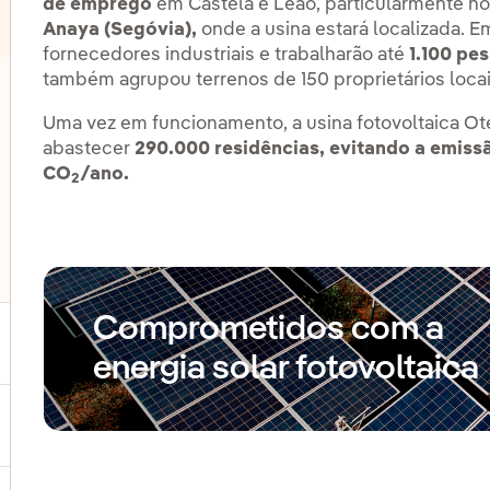
de emprego
em Castela e Leão, particularmente n
Anaya (Segóvia),
onde a usina estará localizada. E
fornecedores industriais e trabalharão até
1.100 pe
também agrupou terrenos de 150 proprietários loca
lternar submenu de Eólica 'offshore'
Uma vez em funcionamento, a usina fotovoltaica Oter
abastecer
290.000 residências,
evitando a emiss
lternar submenu de Armazenamento de energia
CO
/ano.
2
lternar submenu de Outras tecnologias
Comprometidos com a
ternar submenu de Produtos e Serviços
energia solar fotovoltaica
ternar submenu de Onde estamos