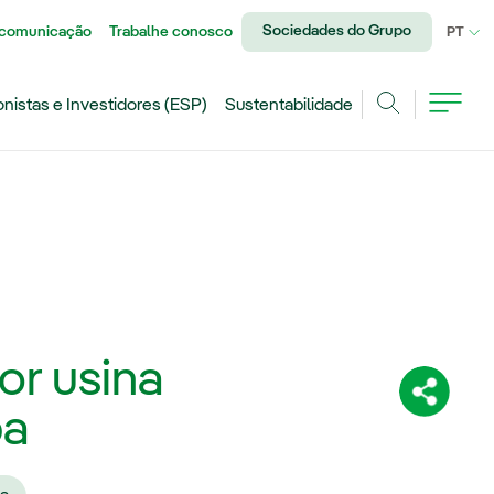
Sociedades do Grupo
 comunicação
Trabalhe conosco
IDI
PT
onistas e Investidores (ESP)
Sustentabilidade
Achar
or usina
Compartil
pa