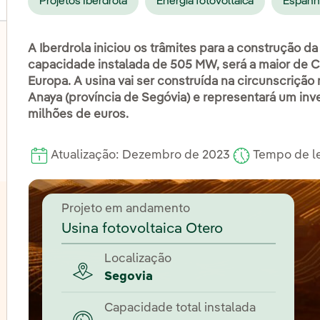
Projetos Iberdrola
Energia fotovoltaica
Espanh
A Iberdrola iniciou os trâmites para a construção d
capacidade instalada de 505 MW, será a maior de C
Europa. A usina vai ser construída na circunscrição
lternar submenu de Eólica onshore
Anaya (província de Segóvia) e representará um inv
milhões de euros.
lternar submenu de Energia hidrelétrica
Atualização: Dezembro de 2023
Tempo de le
Projeto em andamento
Usina fotovoltaica Otero
Localização
Segovia
Capacidade total instalada