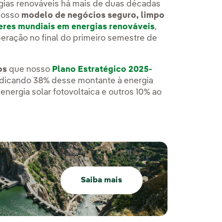
gias renováveis há mais de duas décadas
 nosso
modelo de negócios seguro, limpo
deres mundiais em energias renováveis
,
ração no final do primeiro semestre de
os
que nosso
Plano Estratégico 2025-
dedicando 38% desse montante à energia
à energia solar fotovoltaica e outros 10% ao
Saiba mais