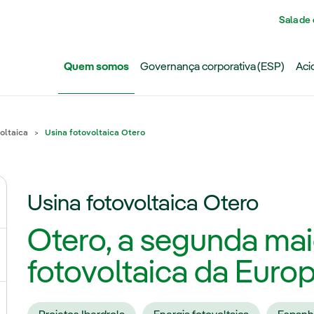
Pasar al contenido principal
Sala de
Quem somos
Governança corporativa (ESP)
Aci
oltaica
Usina fotovoltaica Otero
Usina fotovoltaica Otero
ternar submenu de Grupo Iberdrola
Otero, a segunda mai
ternar submenu de Redes
fotovoltaica da Euro