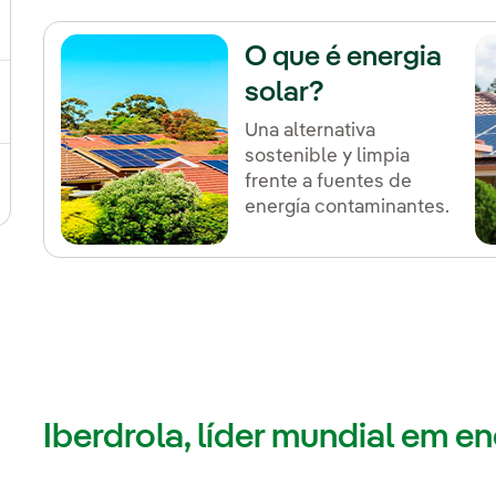
ternar submenu de Plano Estratégico
O que é energia
solar?
ternar submenu de Nosso setor
Una alternativa
sostenible y limpia
frente a fuentes de
ternar submenu de Nosso modelo de inovação
energía contaminantes.
Iberdrola, líder mundial em e