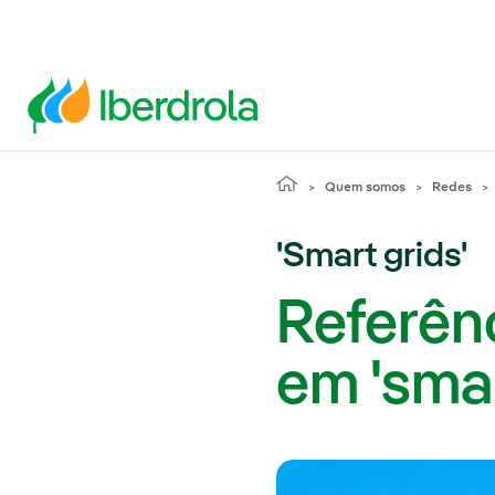
Quem somos
Redes
'Smart grids'
Referên
em 'smar