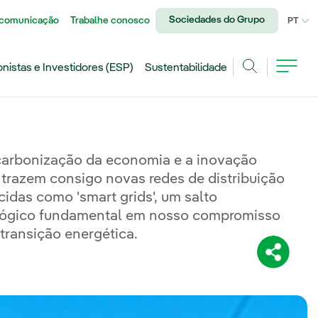
Sociedades do Grupo
 comunicação
Trabalhe conosco
IDI
PT
onistas e Investidores (ESP)
Sustentabilidade
Achar
arbonização da economia e a inovação
l trazem consigo novas redes de distribuição
idas como 'smart grids', um salto
lógico fundamental em nosso compromisso
transição energética.
Compartil