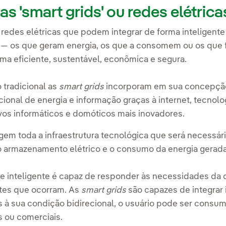
s 'smart grids' ou redes elétrica
o
redes elétricas que podem integrar de forma inteligente
 — os que geram energia, os que a consomem ou os que 
rma eficiente, sustentável, econômica e segura.
tradicional as
smart grids
incorporam em sua concepção tr
cional de energia e informação
graças à internet, tecnol
ivos informáticos e domóticos mais inovadores.
em toda a infraestrutura tecnológica que será necessári
 o armazenamento elétrico e o consumo da energia gerada
e inteligente é capaz de
responder às necessidades da 
tes que ocorram.
As
smart grids
são capazes de integrar 
 à sua condição bidirecional,
o usuário pode ser consum
s ou comerciais.