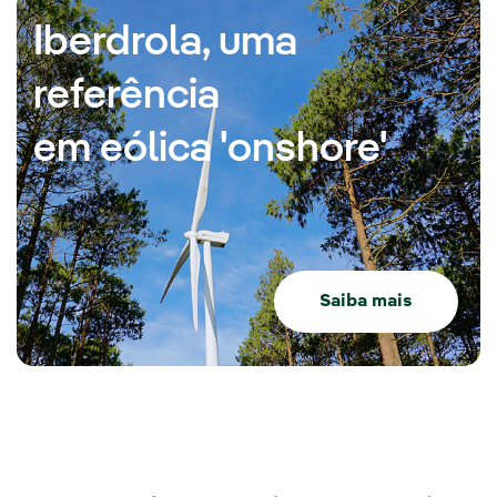
Iberdrola, uma
referência
em eólica 'onshore'
Saiba mais