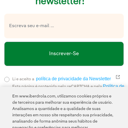
newsletter!
Inscrever-Se
política de privacidade da Newsletter
Link
Li e aceito a
Política de
Esta página é protegida pelo reCAPTCHA e pela
Privacidade
Termos de Serviço do Google
e pela
.
Em www.iberdrola.com, utilizamos cookies próprios e
de terceiros para melhorar sua experiência de usuário.
Analisamos a quantidade e a qualidade de suas
interações em nosso site respeitando sua privacidade,
analisando de forma anônima seus hábitos de
navegação e preferências para melhorar