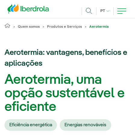
Pasar al contenido principal
IDIOMA ATUAL
PT
Achar
Quem somos
Produtos e Serviços
Aerotermia
Aerotermia: vantagens, benefícios e
aplicações
Aerotermia, uma
opção sustentável e
eficiente
Eficiência energética
Energias renováveis