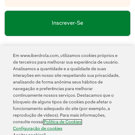
Inscrever-Se
política de privacidade da Newsletter
Link
Li e aceito a
Em www.iberdrola.com, utilizamos cookies próprios e
Política de
Esta página é protegida pelo reCAPTCHA e pela
de terceiros para melhorar sua experiência de usuário.
Privacidade
Termos de Serviço do Google
e pela
.
Analisamos a quantidade e a qualidade de suas
interações em nosso site respeitando sua privacidade,
analisando de forma anônima seus hábitos de
navegação e preferências para melhorar
continuamente nossos serviços. Destacamos que o
bloqueio de alguns tipos de cookies pode afetar o
funcionamento adequado do site (por exemplo, a
Contato
Clientes
Política de Privacidade
Informação legal
reprodução de vídeos). Para mais informações,
Transparência no uso da IA
Política de cookies
Configuração de cookies
consulte nossa
Política de Cookies
Acessibilidade
Canal de denúncias
Configuração de cookies