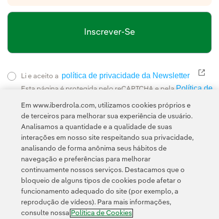
Inscrever-Se
política de privacidade da Newsletter
Link
Li e aceito a
Política de
Esta página é protegida pelo reCAPTCHA e pela
Privacidade
Termos de Serviço do Google
e pela
.
Em www.iberdrola.com, utilizamos cookies próprios e
de terceiros para melhorar sua experiência de usuário.
Analisamos a quantidade e a qualidade de suas
interações em nosso site respeitando sua privacidade,
analisando de forma anônima seus hábitos de
navegação e preferências para melhorar
continuamente nossos serviços. Destacamos que o
Contato
Clientes
Política de Privacidade
Informação legal
bloqueio de alguns tipos de cookies pode afetar o
Transparência no uso da IA
Política de cookies
Configuração de cookies
funcionamento adequado do site (por exemplo, a
reprodução de vídeos). Para mais informações,
Acessibilidade
Canal de denúncias
consulte nossa
Política de Cookies