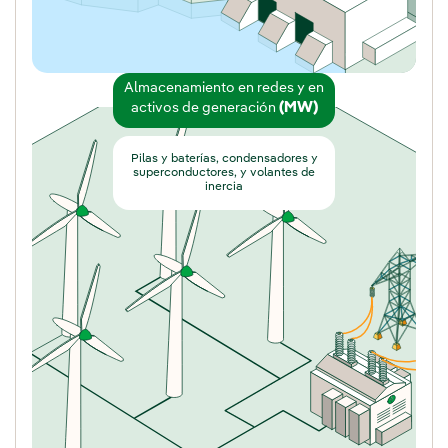
Almacenamiento en redes y en
(MW)
activos de generación
Pilas y baterías, condensadores y
superconductores, y volantes de
inercia