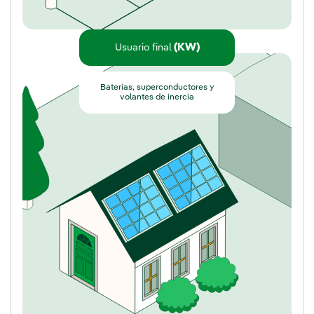
(KW)
Usuario final
Baterías, superconductores y
volantes de inercia