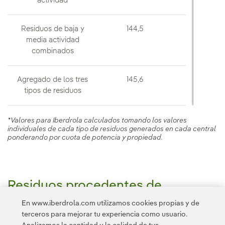
actividad
Residuos de baja y
144,5
125,1
media actividad
combinados
Agregado de los tres
145,6
125,
tipos de residuos
*Valores para Iberdrola calculados tomando los valores
individuales de cada tipo de residuos generados en cada central
ponderando por cuota de potencia y propiedad.
Residuos procedentes de
desmantelamiento (m³)
En www.iberdrola.com utilizamos cookies propias y de
El incremento del año 2015 se debe al aumento de
terceros para mejorar tu experiencia como usuario.