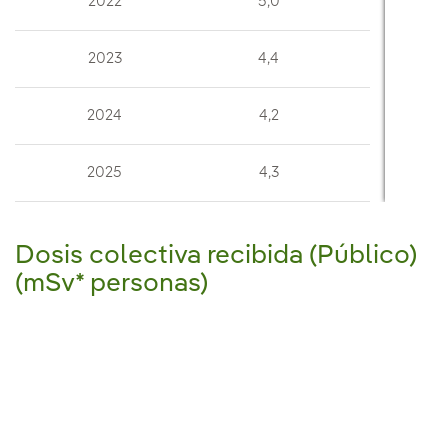
2022
5,0
0,3
2023
4,4
0
2024
4,2
0
2025
4,3
0,1
Dosis colectiva recibida (Público)
(mSv* personas)