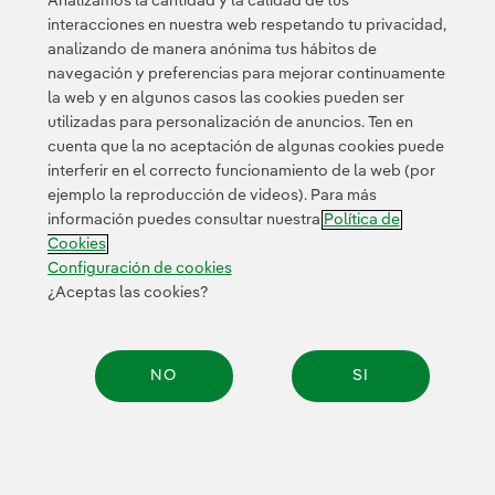
Analizamos la cantidad y la calidad de tus
propiedad de la central en desmantelamiento
interacciones en nuestra web respetando tu privacidad,
Connecticut Yankee Atomic debido a la creación de
analizando de manera anónima tus hábitos de
AVANGRID (del 9% al 15,5%)
navegación y preferencias para mejorar continuamente
la web y en algunos casos las cookies pueden ser
utilizadas para personalización de anuncios. Ten en
cuenta que la no aceptación de algunas cookies puede
interferir en el correcto funcionamiento de la web (por
ejemplo la reproducción de videos). Para más
información puedes consultar nuestra
Política de
Cookies
Configuración de cookies
¿Aceptas las cookies?
NO
SI
Compar