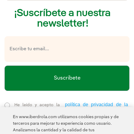
¡Suscríbete a nuestra
newsletter!
Suscríbete
política de privacidad de la
He leído y acepto la
Newsletter
Enlace externo, se abre en ventana nueva.
En www.iberdrola.com utilizamos cookies propias y de
Esta página está protegida por reCAPTCHA y se aplican la
terceros para mejorar tu experiencia como usuario.
Política de privacidad
Términos de servicio
y los
de Googl
Analizamos la cantidad y la calidad de tus