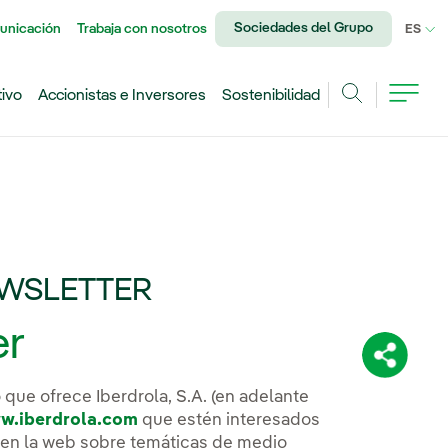
Sociedades del Grupo
unicación
Trabaja con nosotros
IDI
ES
tivo
Accionistas e Inversores
Sostenibilidad
Buscar
EWSLETTER
er
Comparti
 que ofrece Iberdrola, S.A. (en adelante
w.iberdrola.com
que estén interesados
a en la web sobre temáticas de medio