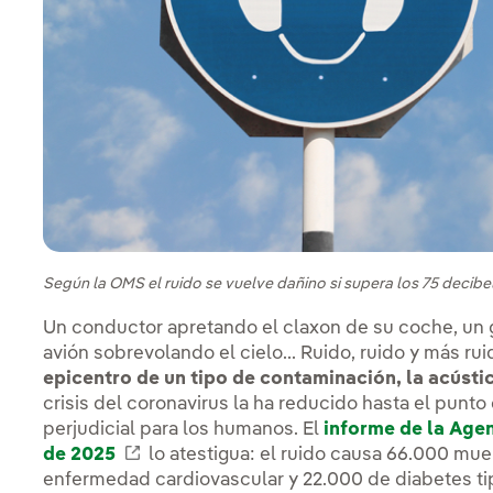
Según la OMS el ruido se vuelve dañino si supera los 75 decibeli
Un conductor apretando el claxon de su coche, un 
avión sobrevolando el cielo... Ruido, ruido y más ru
epicentro de un tipo de contaminación, la acústi
crisis del coronavirus la ha reducido hasta el punto
perjudicial para los humanos. El
informe de la Age
de 2025
Enlace externo, se abre en ventana nu
lo atestigua: el ruido causa 66.000 mu
enfermedad cardiovascular y 22.000 de diabetes ti