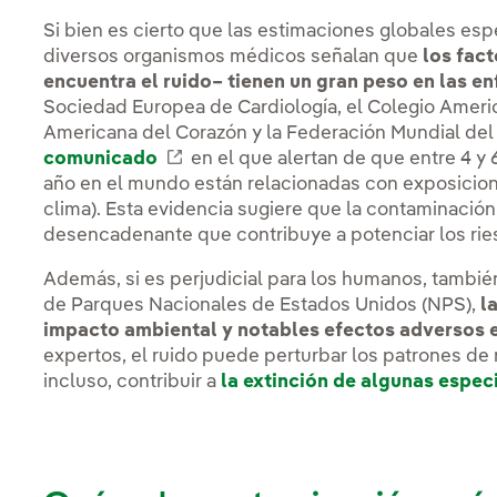
Si bien es cierto que las estimaciones globales esp
diversos organismos médicos señalan que
los fact
encuentra el ruido– tienen un gran peso en las 
Sociedad Europea de Cardiología, el Colegio Americ
Americana del Corazón y la Federación Mundial de
comunicado
Enlace externo, se abre en ventan
en el que alertan de que entre 4 y
año en el mundo están relacionadas con exposicione
clima). Esta evidencia sugiere que la contaminación
desencadenante que contribuye a potenciar los ries
Además, si es perjudicial para los humanos, también
de Parques Nacionales de Estados Unidos (NPS),
l
impacto ambiental y notables efectos adversos en
expertos, el ruido puede perturbar los patrones d
incluso, contribuir a
la extinción de algunas espec