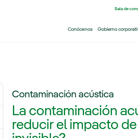
Pasar al contenido principal
Sala de com
Conócenos
Gobierno corporati
Contaminación acústica
ternar el submenú para Cambio climático
La contaminación ac
ernar el submenú para Biodiversidad
reducir el impacto d