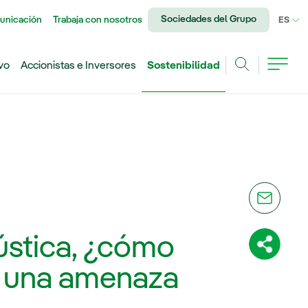
Sociedades del Grupo
unicación
Trabaja con nosotros
IDI
ES
vo
Accionistas e Inversores
Sostenibilidad
Buscar
ústica, ¿cómo
Comparti
e una amenaza