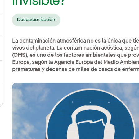
invisible?
Descarbonización
ternar el submenú para Compromiso social
La contaminación atmosférica no es la única que tie
vivos del planeta. La contaminación acústica, según
ernar el submenú para Cadena de valor sostenible
(OMS), es uno de los factores ambientales que pro
Europa, según la Agencia Europa del Medio Ambien
prematuras y decenas de miles de casos de enferme
ernar el submenú para Gestión de sostenibilidad