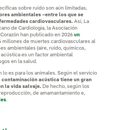
ecíficas sobre ruido son aún limitadas,
ores ambientales –entre los que se
enfermedades cardiovasculares.
Así, La
ano de Cardiología, la Asociación
l Corazón han publicado en 2026
un
a nueva.
 6 millones de muertes cardiovasculares al
s ambientales (aire, ruido, químicos,
 acústica es un factor ambiental
gos en la salud.
 lo es para los animales. Según el servicio
a contaminación acústica tiene un gran
 la vida salvaje.
De hecho, según los
e reproducción, de amamantamiento e,
ies
.