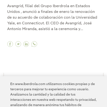
Avangrid, filial del Grupo Iberdrola en Estados
Unidos , anunció a finales de enero la renovación
de su acuerdo de colaboración con la Universidad
Yale, en Connecticut. El CEO de Avangrid, José
Antonio Miranda, asistió a la ceremonia y...
Facebook Avangrid renueva la colaboración con
Twitter Avangrid renueva la colaboración c
Linkedin Avangrid renueva la colaborac
1
2
3
...
10
11
...
20
21
...
26
En www.iberdrola.com utilizamos cookies propias y de
terceros para mejorar tu experiencia como usuario.
>
Analizamos la cantidad y la calidad de tus
interacciones en nuestra web respetando tu privacidad,
analizando de manera anónima tus hábitos de