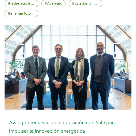
redes eléctricas
Avangrid
Estados Unidos
energía fotovoltaica
Avangrid renueva la colaboración con Yale para
impulsar la innovación energética