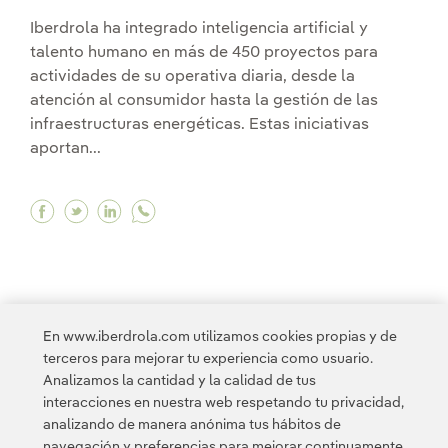
Iberdrola ha integrado inteligencia artificial y
talento humano en más de 450 proyectos para
actividades de su operativa diaria, desde la
atención al consumidor hasta la gestión de las
infraestructuras energéticas. Estas iniciativas
aportan...
Facebook Iberdrola integra inteligencia artific
Twitter Iberdrola integra inteligencia arti
Linkedin Iberdrola integra inteligencia
En www.iberdrola.com utilizamos cookies propias y de
1
2
3
...
10
11
...
20
21
...
30
terceros para mejorar tu experiencia como usuario.
Analizamos la cantidad y la calidad de tus
interacciones en nuestra web respetando tu privacidad,
31
...
33
>
analizando de manera anónima tus hábitos de
navegación y preferencias para mejorar continuamente