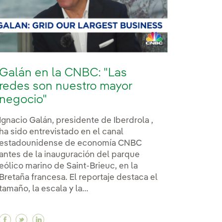
Galán en la CNBC: "Las
redes son nuestro mayor
negocio"
Ignacio Galán, presidente de Iberdrola ,
ha sido entrevistado en el canal
estadounidense de economía CNBC
antes de la inauguración del parque
eólico marino de Saint-Brieuc, en la
Bretaña francesa. El reportaje destaca el
tamaño, la escala y la...
Facebook Galán en la CNBC: "Las redes son nuestr
Twitter Galán en la CNBC: "Las redes son nues
Linkedin Galán en la CNBC: "Las redes son