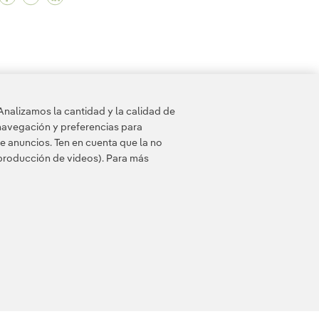
a Derryherk para impulsar la eficiencia de nuestras 
ica Derryherk para impulsar la eficiencia de nuestras
ritánica Derryherk para impulsar la eficiencia de nue
21
22
...
30
31
...
33
Analizamos la cantidad y la calidad de
navegación y preferencias para
e anuncios. Ten en cuenta que la no
eproducción de videos). Para más
esibilidad
Canal de denuncias