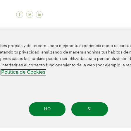
Facebook Compramos la tecnológica británic
Twitter Compramos la tecnológica britán
Linkedin Compramos la tecnológica b
<
1
...
10
11
...
18
19
20
es propias y de terceros para mejorar tu experiencia como usuario. 
>
petando tu privacidad, analizando de manera anónima tus hábitos de 
unos casos las cookies pueden ser utilizadas para personalización d
nterferir en el correcto funcionamiento de la web (por ejemplo la r
Política de Cookies
a
de Privacidad
Información legal
Política de cookies
Configuración de cookies
Acc
NO
SI
.A. Reservados todos los derechos.