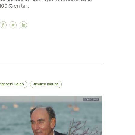
100 % en la...
Facebook Neoenergia completa la adquisición del 1
Twitter Neoenergia completa la adquisición del
Linkedin Neoenergia completa la adquisició
ara un contrato federal de capacidad por 385 millone
 para un contrato federal de capacidad por 385 millon
Maine para un contrato federal de capacidad por 385 
Ignacio Galán
eólica marina