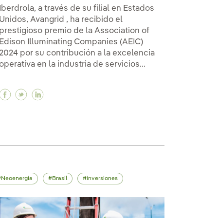
Iberdrola, a través de su filial en Estados
Unidos, Avangrid , ha recibido el
prestigioso premio de la Association of
Edison Illuminating Companies (AEIC)
2024 por su contribución a la excelencia
operativa en la industria de servicios...
Facebook El perro robot “Sparky” de Iberdrola reco
Twitter El perro robot “Sparky” de Iberdrola r
Linkedin El perro robot “Sparky” de Iberdr
stenibilidad y las redes inteligentes en Startup Olé 
sostenibilidad y las redes inteligentes en Startup Ol
n, la sostenibilidad y las redes inteligentes en Start
Neoenergia
Brasil
inversiones