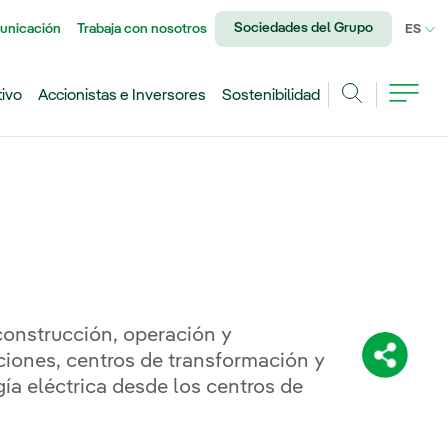
Sociedades del Grupo
unicación
Trabaja con nosotros
IDI
ES
tivo
Accionistas e Inversores
Sostenibilidad
Buscar
 construcción, operación y
ciones, centros de transformación y
Comparti
rgía eléctrica desde los centros de