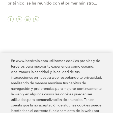
británico, se ha reunido con el primer ministro...
Facebook Galán ratifica a Starmer la apuesta de
Twitter Galán ratifica a Starmer la apuesta
Linkedin Galán ratifica a Starmer la ap
<
1
...
10
11
...
17
18
19
20
En www.iberdrola.com utilizamos cookies propias y de
terceros para mejorar tu experiencia como usuario.
21
...
30
31
...
33
>
Analizamos la cantidad y la calidad de tus
interacciones en nuestra web respetando tu privacidad,
analizando de manera anónima tus hábitos de
navegación y preferencias para mejorar continuamente
la web y en algunos casos las cookies pueden ser
utilizadas para personalización de anuncios. Ten en
cuenta que la no aceptación de algunas cookies puede
Contacta
Clientes
Política de Privacidad
Información legal
interferir en el correcto funcionamiento de la web (por