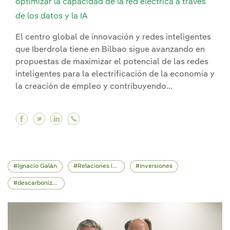
optimizar la capacidad de la red eléctrica a través
de los datos y la IA
El centro global de innovación y redes inteligentes
que Iberdrola tiene en Bilbao sigue avanzando en
propuestas de maximizar el potencial de las redes
inteligentes para la electrificación de la economía y
la creación de empleo y contribuyendo...
Facebook La start-up Plexigrid gana nuestro reto
Twitter La start-up Plexigrid gana nuestro r
Linkedin La start-up Plexigrid gana nues
Ignacio Galán
Relaciones institucionales
inversiones
descarbonización