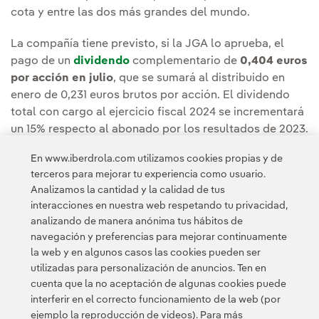
cota y entre las dos más grandes del mundo.
La compañía tiene previsto, si la JGA lo aprueba, el
pago de un
dividendo
complementario de
0,404 euros
por acción en julio
, que se sumará al distribuido en
enero de 0,231 euros brutos por acción. El dividendo
total con cargo al ejercicio fiscal 2024 se incrementará
un 15% respecto al abonado por los resultados de 2023.
A este importe se añadirán
0,005 euros por acción
si
En www.iberdrola.com utilizamos cookies propias y de
el quórum de constitución de la Junta alcanza el 70%.
terceros para mejorar tu experiencia como usuario.
Analizamos la cantidad y la calidad de tus
interacciones en nuestra web respetando tu privacidad,
analizando de manera anónima tus hábitos de
navegación y preferencias para mejorar continuamente
la web y en algunos casos las cookies pueden ser
utilizadas para personalización de anuncios. Ten en
cuenta que la no aceptación de algunas cookies puede
Contacta
Clientes
Política de Privacidad
Información legal
interferir en el correcto funcionamiento de la web (por
Política de cookies
Configuración de cookies
Accesibilidad
ejemplo la reproducción de videos). Para más