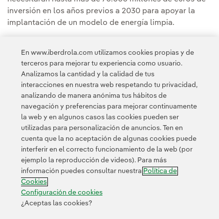
inversión en los años previos a 2030 para apoyar la
implantación de un modelo de energía limpia.
Puedes leer la noticia completa en la
Sala de
En www.iberdrola.com utilizamos cookies propias y de
comunicación de ScottishPower
.
terceros para mejorar tu experiencia como usuario.
Analizamos la cantidad y la calidad de tus
interacciones en nuestra web respetando tu privacidad,
analizando de manera anónima tus hábitos de
navegación y preferencias para mejorar continuamente
la web y en algunos casos las cookies pueden ser
utilizadas para personalización de anuncios. Ten en
cuenta que la no aceptación de algunas cookies puede
Contacta
Clientes
Política de Privacidad
Información legal
interferir en el correcto funcionamiento de la web (por
Transparencia en el uso de la IA
Política de cookies
ejemplo la reproducción de videos). Para más
información puedes consultar nuestra
Política de
Configuración de cookies
Accesibilidad
Canal de denuncias
Cookies
Configuración de cookies
¿Aceptas las cookies?
© 2026 Iberdrola, S.A. Reservados todos los derechos.