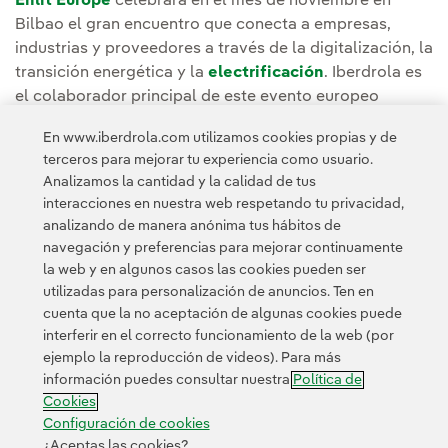
Enlit Europe
celebrará en el mes de noviembre en
Bilbao el gran encuentro que conecta a empresas,
industrias y proveedores a través de la digitalización, la
transición energética y la
electrificación
. Iberdrola es
el colaborador principal de este evento europeo
atrayendo a España la celebración de este encuentro
En www.iberdrola.com utilizamos cookies propias y de
internacional.
terceros para mejorar tu experiencia como usuario.
Analizamos la cantidad y la calidad de tus
interacciones en nuestra web respetando tu privacidad,
analizando de manera anónima tus hábitos de
navegación y preferencias para mejorar continuamente
la web y en algunos casos las cookies pueden ser
utilizadas para personalización de anuncios. Ten en
cuenta que la no aceptación de algunas cookies puede
Contacta
Clientes
Política de Privacidad
Información legal
interferir en el correcto funcionamiento de la web (por
Transparencia en el uso de la IA
Política de cookies
ejemplo la reproducción de videos). Para más
información puedes consultar nuestra
Política de
Configuración de cookies
Accesibilidad
Canal de denuncias
Cookies
Configuración de cookies
¿Aceptas las cookies?