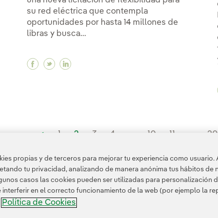
una nueva licitación de flexibilidad para
su red eléctrica que contempla
oportunidades por hasta 14 millones de
libras y busca...
Facebook Iberdrola refuerza la flexibilidad d
Twitter Iberdrola refuerza la flexibilida
Linkedin Iberdrola refuerza la flexib
<
1
2
3
4
...
10
11
...
2
es propias y de terceros para mejorar tu experiencia como usuario. 
petando tu privacidad, analizando de manera anónima tus hábitos de 
unos casos las cookies pueden ser utilizadas para personalización d
nterferir en el correcto funcionamiento de la web (por ejemplo la r
Política de Cookies
a