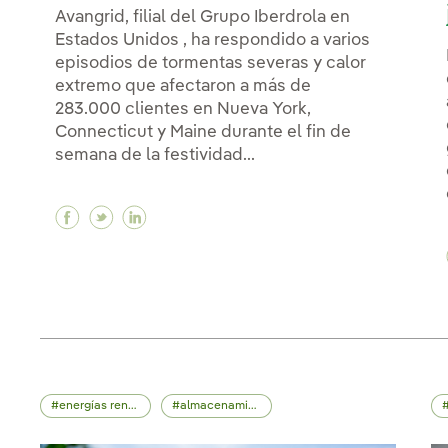
Avangrid, filial del Grupo Iberdrola en
Estados Unidos , ha respondido a varios
episodios de tormentas severas y calor
extremo que afectaron a más de
283.000 clientes en Nueva York,
Connecticut y Maine durante el fin de
semana de la festividad...
Facebook Iberdrola refuerza la resiliencia
Twitter Iberdrola refuerza la resilienc
Linkedin Iberdrola refuerza la resi
energías renovables
almacenamiento energético