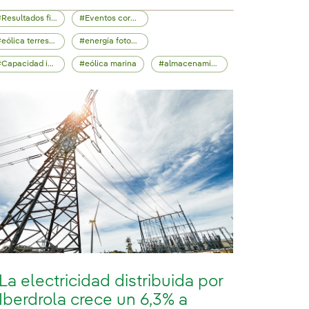
Resultados financieros
Eventos corporativos
eólica terrestre
energía fotovoltaica
Capacidad instalada
eólica marina
almacenamiento energético
La electricidad distribuida por
Iberdrola crece un 6,3% a