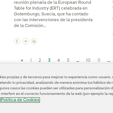
reunión plenaria de la European Round
Table for Industry (ERT) celebrada en
Gotemburgo, Suecia, que ha contado
con las intervenciones de la presidenta
de la Comisión...
Facebook Galán aboga por acelerar la electri
Twitter Galán aboga por acelerar la elect
Linkedin Galán aboga por acelerar la
<
1
2
3
4
5
...
10
11
...
>
es propias y de terceros para mejorar tu experiencia como usuario. 
petando tu privacidad, analizando de manera anónima tus hábitos de 
unos casos las cookies pueden ser utilizadas para personalización d
nterferir en el correcto funcionamiento de la web (por ejemplo la r
Política de Cookies
a