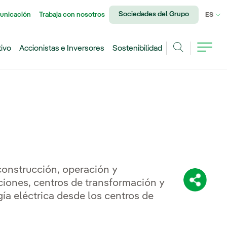
Sociedades del Grupo
unicación
Trabaja con nosotros
IDI
ES
tivo
Accionistas e Inversores
Sostenibilidad
Buscar
 construcción, operación y
ciones, centros de transformación y
Comparti
rgía eléctrica desde los centros de