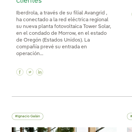
clientes
Iberdrola, a través de su filial Avangrid ,
ha conectado a la red eléctrica regional
su nueva planta fotovoltaica Tower Solar,
en el condado de Morrow, en el estado
de Oregón (Estados Unidos). La
compañía prevé su entrada en
operación...
Facebook Iberdrola conecta a la red en Oreg
Twitter Iberdrola conecta a la red en O
Linkedin Iberdrola conecta a la red
Ignacio Galán