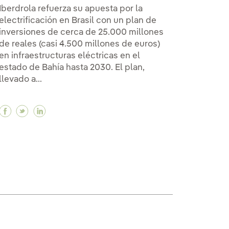
Iberdrola refuerza su apuesta por la
electrificación en Brasil con un plan de
inversiones de cerca de 25.000 millones
de reales (casi 4.500 millones de euros)
en infraestructuras eléctricas en el
estado de Bahía hasta 2030. El plan,
llevado a...
Facebook Iberdrola invertirá casi 4.500 millones de
Twitter Iberdrola invertirá casi 4.500 millones 
Linkedin Iberdrola invertirá casi 4.500 mill
de 130 millones de euros por parte de la Agencia de Co
n de 130 millones de euros por parte de la Agencia de 
iación de 130 millones de euros por parte de la Agenci