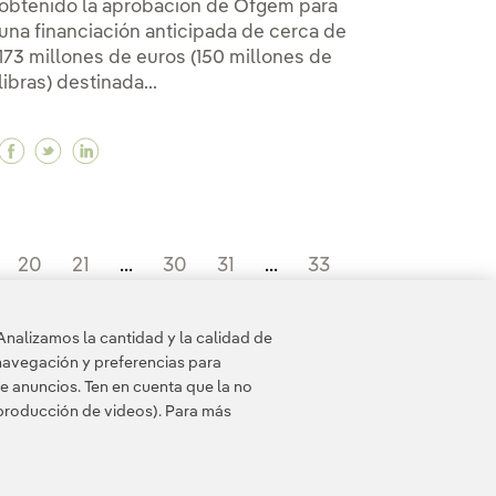
obtenido la aprobación de Ofgem para
una financiación anticipada de cerca de
173 millones de euros (150 millones de
libras) destinada...
Facebook Iberdrola obtiene el respaldo de Ofgem 
Twitter Iberdrola obtiene el respaldo de Ofge
Linkedin Iberdrola obtiene el respaldo de
ficación y las inversiones en redes para fortalecer el
rificación y las inversiones en redes para fortalecer e
 electrificación y las inversiones en redes para fortal
20
21
...
30
31
...
33
Analizamos la cantidad y la calidad de
navegación y preferencias para
e anuncios. Ten en cuenta que la no
eproducción de videos). Para más