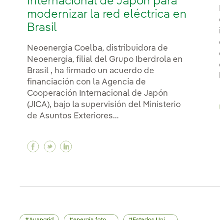
Internacional de Japón para
modernizar la red eléctrica en
Brasil
Neoenergia Coelba, distribuidora de
Neoenergia, filial del Grupo Iberdrola en
Brasil , ha firmado un acuerdo de
financiación con la Agencia de
Cooperación Internacional de Japón
(JICA), bajo la supervisión del Ministerio
de Asuntos Exteriores...
Facebook Iberdrola recibe una financiación 
Twitter Iberdrola recibe una financiació
Linkedin Iberdrola recibe una financ