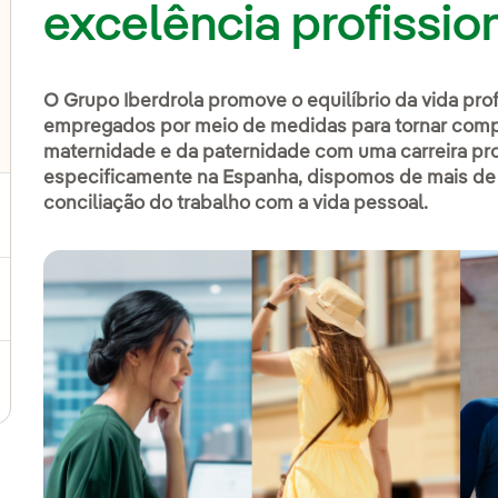
excelência profissio
O Grupo Iberdrola promove o equilíbrio da vida prof
empregados por meio de medidas para tornar compat
maternidade e da paternidade com uma carreira pro
lternar submenu de Vida na Iberdrola
especificamente na Espanha, dispomos de mais de 
conciliação do trabalho com a vida pessoal.
ernar submenu de Carreiras na Iberdrola
ternar submenu de Estudantes
ra em uma nova aba.