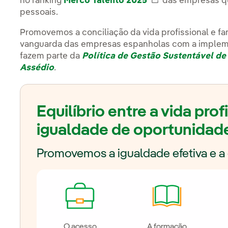
no ranking
Merco Talento 2025
External link, o
das empresas qu
pessoais.
Promovemos a conciliação da vida profissional e 
vanguarda das empresas espanholas com a implem
fazem parte da
Política de Gestão Sustentável d
Assédio
.
Equilíbrio entre a vida prof
igualdade de oportunidad
Promovemos a igualdade efetiva e 
O acesso
A formação