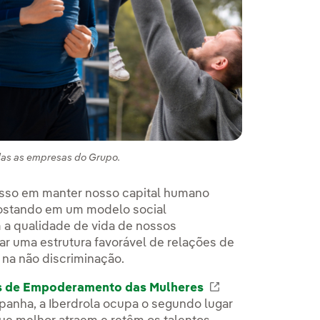
odas as empresas do Grupo.
sso em manter nosso capital humano
postando em um modelo social
 a qualidade de vida de nossos
ar uma estrutura favorável de relações de
 na não discriminação.
os de Empoderamento das Mulheres
Link externo, ab
anha, a Iberdrola ocupa o segundo lugar