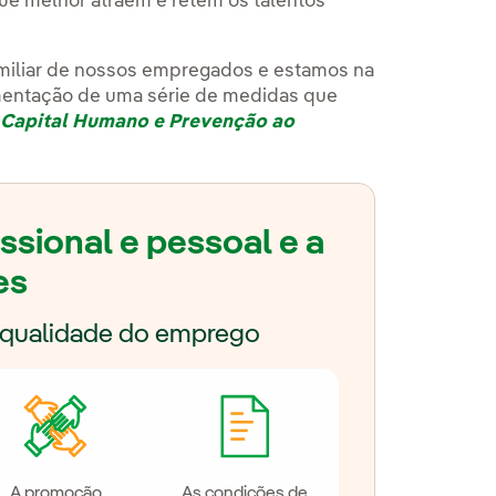
pens in new window.
e melhor atraem e retêm os talentos
familiar de nossos empregados e estamos
na
entação de uma série de medidas que
e Capital Humano e Prevenção ao
issional e pessoal e a
es
a qualidade do emprego
A promoção
As condições de