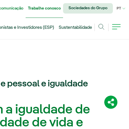
Sociedades do Grupo
 comunicação
Trabalhe conosco
IDI
PT
onistas e Investidores (ESP)
Sustentabilidade
Achar
l e pessoal e igualdade
Compartil
a igualdade de
idade de vida e