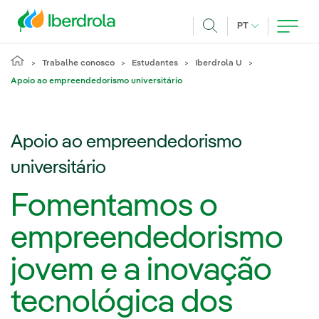
Pasar al contenido principal
IDIOMA ATUAL
PT
Achar
Trabalhe conosco
Estudantes
Iberdrola U
Apoio ao empreendedorismo universitário
Apoio ao empreendedorismo
universitário
Fomentamos o
empreendedorismo
jovem e a inovação
tecnológica dos