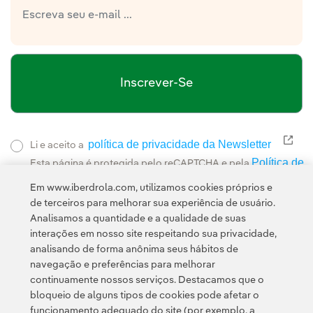
Inscrever-Se
política de privacidade da Newsletter
Link
Li e aceito a
Política de
Esta página é protegida pelo reCAPTCHA e pela
Privacidade
Termos de Serviço do Google
e pela
.
Em www.iberdrola.com, utilizamos cookies próprios e
de terceiros para melhorar sua experiência de usuário.
Analisamos a quantidade e a qualidade de suas
interações em nosso site respeitando sua privacidade,
analisando de forma anônima seus hábitos de
navegação e preferências para melhorar
continuamente nossos serviços. Destacamos que o
Contato
Clientes
Política de Privacidade
Informação legal
bloqueio de alguns tipos de cookies pode afetar o
Política de cookies
Configuração de cookies
Acessibilidade
funcionamento adequado do site (por exemplo, a