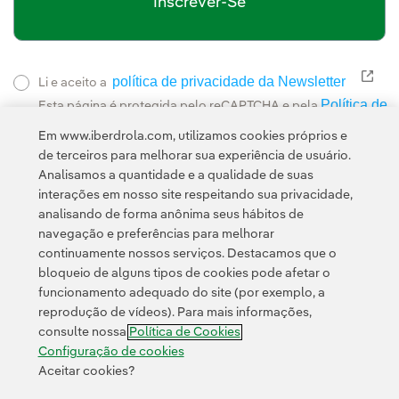
Inscrever-Se
política de privacidade da Newsletter
Link
Li e aceito a
Política de
Esta página é protegida pelo reCAPTCHA e pela
Privacidade
Termos de Serviço do Google
e pela
.
Em www.iberdrola.com, utilizamos cookies próprios e
de terceiros para melhorar sua experiência de usuário.
Analisamos a quantidade e a qualidade de suas
interações em nosso site respeitando sua privacidade,
analisando de forma anônima seus hábitos de
navegação e preferências para melhorar
continuamente nossos serviços. Destacamos que o
Contato
Clientes
Política de Privacidade
Informação legal
bloqueio de alguns tipos de cookies pode afetar o
Transparência no uso da IA
Política de cookies
Configuração de cookies
funcionamento adequado do site (por exemplo, a
reprodução de vídeos). Para mais informações,
Acessibilidade
Canal de denúncias
consulte nossa
Política de Cookies
Configuração de cookies
Aceitar cookies?
© 2026 Iberdrola, S.A. Todos os direitos reservados.