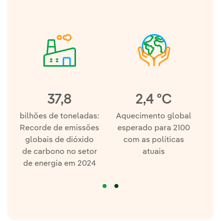
37,8
2,4 ºC
bilhões de toneladas:
Aquecimento global
Recorde de emissões
esperado para 2100
globais de dióxido
com as políticas
de carbono no setor
atuais
av
de energia em 2024