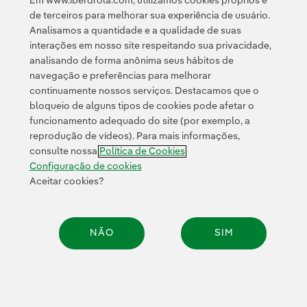
Em www.iberdrola.com, utilizamos cookies próprios e
mudanças climáticas e participamos ativamente de
de terceiros para melhorar sua experiência de usuário.
uma série de Cúpulas do Clima, trabalhando em
Analisamos a quantidade e a qualidade de suas
linha com os objetivos estabelecidos no Acordo de
interações em nosso site respeitando sua privacidade,
Paris. Além disso, a Iberdrola aprovou metas de
analisando de forma anônima seus hábitos de
navegação e preferências para melhorar
redução de emissões de curto e longo prazo. Estes
continuamente nossos serviços. Destacamos que o
objetivos foram validados pelo SBTi, que aprovou o
bloqueio de alguns tipos de cookies pode afetar o
objetivo científico da Iberdrola de alcançar o
funcionamento adequado do site (por exemplo, a
Equilíbrio Líquido Zero até 2039.
reprodução de vídeos). Para mais informações,
consulte nossa
Política de Cookies
Configuração de cookies
Aceitar cookies?
NÃO
SIM
Compar
Impulsionar a eletricidade como uma f