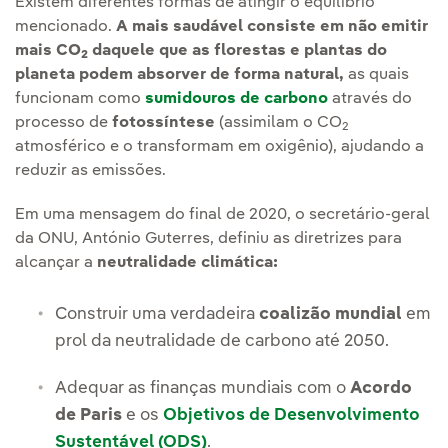
Existem diferentes formas de atingir o equilíbrio
mencionado.
A mais saudável consiste em não emitir
mais CO
daquele que as florestas e plantas do
2
planeta podem absorver de forma natural,
as quais
funcionam como
sumidouros de carbono
através do
processo de
fotossíntese
(assimilam o CO
2
atmosférico e o transformam em oxigênio), ajudando a
reduzir as emissões.
Em uma mensagem do final de 2020, o secretário-geral
da ONU, António Guterres, definiu as diretrizes para
alcançar a
neutralidade climática:
Construir uma verdadeira
coalizão mundial
em
prol da neutralidade de carbono até 2050.
Adequar as finanças mundiais com o
Acordo
de Paris
e os
Objetivos de Desenvolvimento
Sustentável (ODS)
.