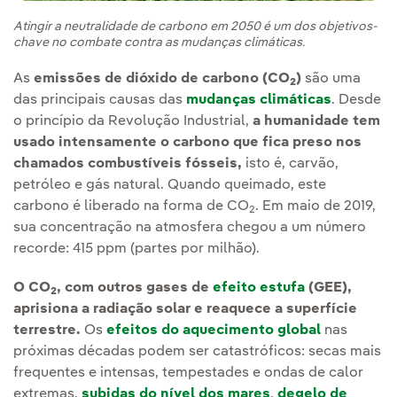
Atingir a neutralidade de carbono em 2050 é um dos objetivos-
chave no combate contra as mudanças climáticas.
As
emissões de dióxido de carbono (CO
)
são uma
2
das principais causas das
mudanças climáticas
. Desde
o princípio da Revolução Industrial,
a humanidade tem
usado intensamente o carbono que fica preso nos
chamados combustíveis fósseis,
isto é, carvão,
petróleo e gás natural. Quando queimado, este
carbono é liberado na forma de CO
. Em maio de 2019,
2
sua concentração na atmosfera chegou a um número
recorde: 415 ppm (partes por milhão).
O CO
, com outros gases de
efeito estufa
(GEE),
2
aprisiona a radiação solar e reaquece a superfície
terrestre.
Os
efeitos do aquecimento global
nas
próximas décadas podem ser catastróficos: secas mais
frequentes e intensas, tempestades e ondas de calor
extremas,
subidas do nível dos mares
,
degelo de