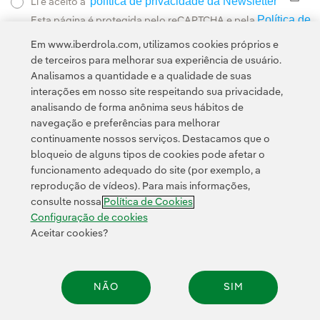
política de privacidade da Newsletter
Link
Li e aceito a
Política de
Esta página é protegida pelo reCAPTCHA e pela
Privacidade
Termos de Serviço do Google
e pela
.
Em www.iberdrola.com, utilizamos cookies próprios e
de terceiros para melhorar sua experiência de usuário.
Analisamos a quantidade e a qualidade de suas
interações em nosso site respeitando sua privacidade,
analisando de forma anônima seus hábitos de
navegação e preferências para melhorar
continuamente nossos serviços. Destacamos que o
Contato
Clientes
Política de Privacidade
Informação legal
bloqueio de alguns tipos de cookies pode afetar o
Política de cookies
Configuração de cookies
Acessibilidade
funcionamento adequado do site (por exemplo, a
reprodução de vídeos). Para mais informações,
Canal de denúncias
consulte nossa
Política de Cookies
Configuração de cookies
Aceitar cookies?
© 2026 Iberdrola, S.A. Todos os direitos reservados.
NÃO
SIM