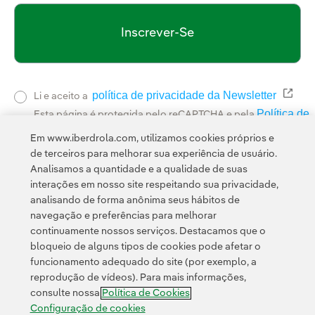
Inscrever-Se
política de privacidade da Newsletter
Link 
Li e aceito a
Política de
Esta página é protegida pelo reCAPTCHA e pela
Privacidade
Termos de Serviço do Google
e pela
.
Em www.iberdrola.com, utilizamos cookies próprios e
de terceiros para melhorar sua experiência de usuário.
Analisamos a quantidade e a qualidade de suas
interações em nosso site respeitando sua privacidade,
analisando de forma anônima seus hábitos de
navegação e preferências para melhorar
continuamente nossos serviços. Destacamos que o
Contato
Clientes
Política de Privacidade
Informação legal
bloqueio de alguns tipos de cookies pode afetar o
Transparência no uso da IA
Política de cookies
Configuração de cookies
funcionamento adequado do site (por exemplo, a
reprodução de vídeos). Para mais informações,
Acessibilidade
Canal de denúncias
consulte nossa
Política de Cookies
Configuração de cookies