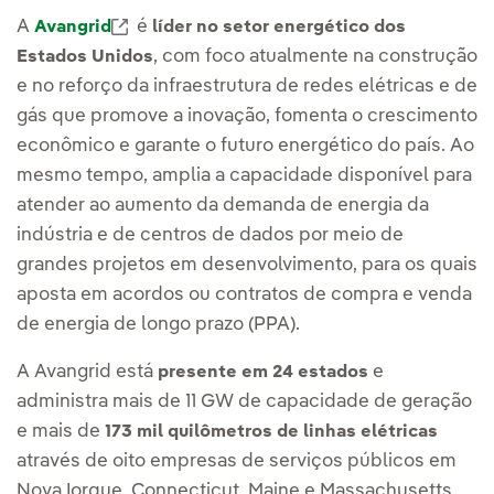
External link, opens in new window.
A
é
Avangrid
líder no setor energético dos
, com foco atualmente na construção
Estados Unidos
e no reforço da infraestrutura de redes elétricas e de
gás que promove a inovação, fomenta o crescimento
econômico e garante o futuro energético do país. Ao
mesmo tempo, amplia a capacidade disponível para
atender ao aumento da demanda de energia da
indústria e de centros de dados por meio de
grandes projetos em desenvolvimento, para os quais
aposta em acordos ou contratos de compra e venda
de energia de longo prazo (PPA).
A Avangrid está
e
presente em 24 estados
administra mais de 11 GW de capacidade de geração
e mais de
173 mil quilômetros de linhas elétricas
através de oito empresas de serviços públicos em
Nova Iorque, Connecticut, Maine e Massachusetts,