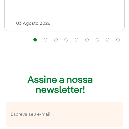
03 Agosto 2026
Navegação
Navegação
Navegação
Navegação
Navegação
Navegação
Navegaç
Nav
Assine a nossa
newsletter!