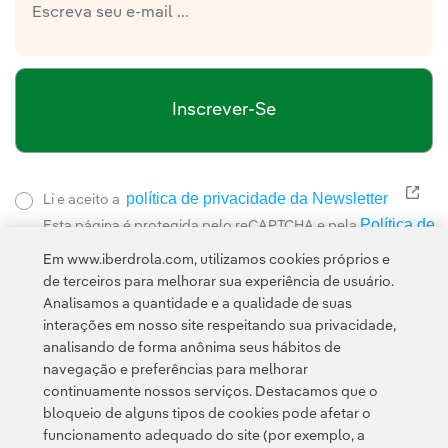
Inscrever-Se
política de privacidade da Newsletter
Link
Li e aceito a
Política de
Esta página é protegida pelo reCAPTCHA e pela
Privacidade
Termos de Serviço do Google
e pela
.
Em www.iberdrola.com, utilizamos cookies próprios e
de terceiros para melhorar sua experiência de usuário.
Analisamos a quantidade e a qualidade de suas
interações em nosso site respeitando sua privacidade,
analisando de forma anônima seus hábitos de
navegação e preferências para melhorar
continuamente nossos serviços. Destacamos que o
Contato
Clientes
Política de Privacidade
Informação legal
bloqueio de alguns tipos de cookies pode afetar o
Transparência no uso da IA
Política de cookies
Configuração de cookies
funcionamento adequado do site (por exemplo, a