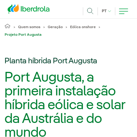
Pasar al contenido principal
IDIOMA ATUAL
PT
Achar
Quem somos
Geração
Eólica onshore
Projeto Port Augusta
Planta híbrida Port Augusta
Port Augusta, a
primeira instalação
híbrida eólica e solar
da Austrália e do
mundo