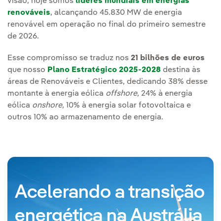
visão, hoje somos
líderes mundiais em energias
renováveis
, alcançando 45.830 MW de energia
renovável em operação no final do primeiro semestre
de 2026.
Esse compromisso se traduz nos
21 bilhões de euros
que nosso
Plano Estratégico 2025-2028
destina às
áreas de Renováveis e Clientes, dedicando 38% desse
montante à energia eólica
offshore
, 24% à energia
eólica
onshore
, 10% à energia solar fotovoltaica e
outros 10% ao armazenamento de energia.
Acelerando a transição
energética na Austrália