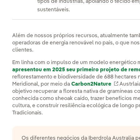
tipos de indústrias, apoiando o tecido em
sustentáveis.
Além de nossos próprios recursos, atualmente ta
operadoras de energia renovável no país, o que no
clientes.
Em linha com o impulso de um modelo energético m
apresentou em 2025 seu primeiro projeto de re
reflorestamento e biodiversidade de 688 hectares n
Meridional, por meio da
Carbon2Nature
Enlace e
Austrlai
objetivo recuperar a floresta nativa de gramíneas c
conhecida como sheoak caído, trazer benefícios me
cultura, e construir resiliência ecológica de longo 
Tradicionais.
Os diferentes negócios da Iberdrola Australia p