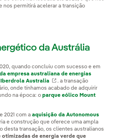
 nos permitirá acelerar a transição
nergético da Austrália
 2020, quando concluiu com sucesso e em
 da empresa australiana de energias
o
Iberdrola Australia
Enlace externo, se abre en vent
. a transação
ário, onde tínhamos acabado de adquirir
undo na época: o
parque eólico Mount
de 2021 com a
aquisição da Autonomous
aria e construção que oferece uma ampla
desta transação, os clientes australianos
e otimizadas de energia verde que