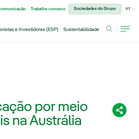
Sociedades do Grupo
 comunicação
Trabalhe conosco
IDI
PT
onistas e Investidores (ESP)
Sustentabilidade
Achar
icação por meio
Compartil
s na Austrália