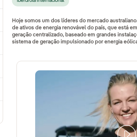
Iberdrola Internacional
Hoje somos um dos líderes do mercado australian
ternar submenu de Produtos e Serviços
de ativos de energia renovável do país, que está 
geração centralizado, baseado em grandes instalaç
sistema de geração impulsionado por energia eólica
ternar submenu de Onde estamos
ternar submenu de Plano Estratégico
ternar submenu de Nosso setor
ternar submenu de Nosso modelo de inovação