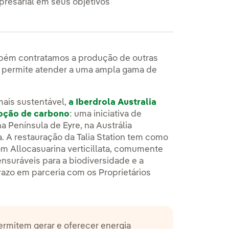
presarial em seus objetivos
mbém contratamos a produção de outras
s permite atender a uma ampla gama de
ais sustentável,
a Iberdrola Australia
moção de carbono
: uma iniciativa de
a Península de Eyre, na Austrália
xterno, se abre en ventana nueva.
a. A restauração da Talia Station tem como
om Allocasuarina verticillata, comumente
nsuráveis para a biodiversidade e a
prazo em parceria com os Proprietários
ermitem gerar e oferecer energia